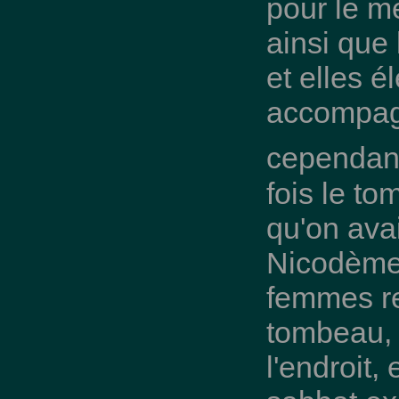
pour le m
ainsi que
et elles 
accompagn
cependant
fois le t
qu'on avai
Nicodème 
femmes re
tombeau, j
l'endroit,