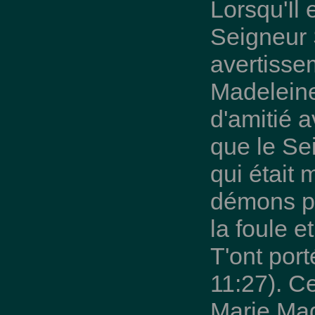
Lorsqu'Il 
Seigneur 
avertisse
Madeleine 
d'amitié 
que le Se
qui était m
démons pa
la foule e
T'ont port
11:27). Ce
Marie Mad