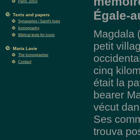
mémoire
Paris, 2003
Égale-a
Texts and papers
Synaxaries / Saint's lives
Iconography
Magdala 
Biblical texts for icons
petit vill
Maria Lavie
occidenta
The Iconographer
Contact
cinq kilom
était la p
bearer Ma
vécut dans
Ses comma
trouva po