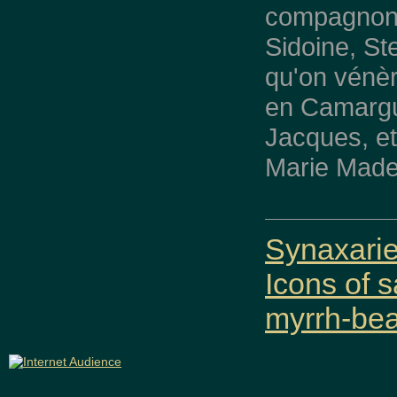
compagnons
Sidoine, St
qu'on vénèr
en Camargu
Jacques, e
Marie Made
Synaxaries
Icons of s
myrrh-be