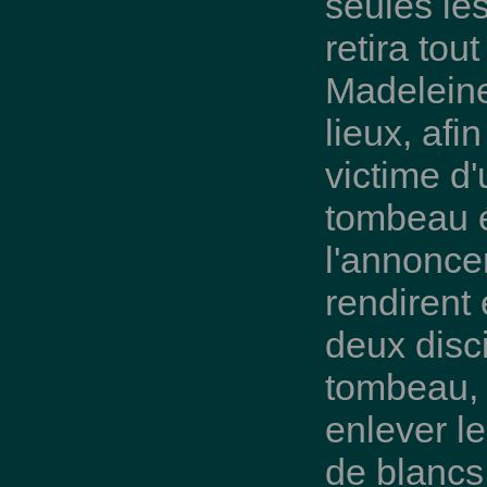
seules les
retira tou
Madeleine
lieux, afin
victime d'
tombeau ét
l'annoncer
rendirent 
deux disci
tombeau, 
enlever l
de blancs