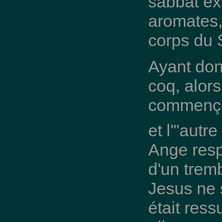
sabbat ex
aromates,
corps du 
Ayant don
coq, alor
commençai
et l'"autr
Ange resp
d'un trem
Jesus ne s
était ress