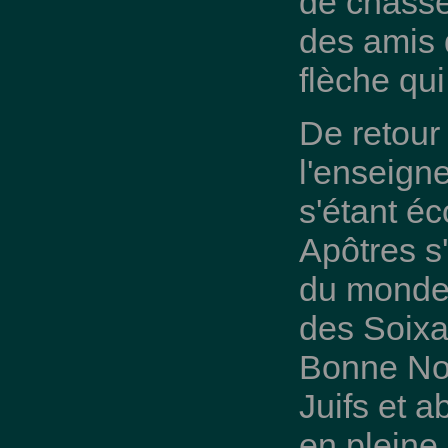
de chasse
des amis 
flèche qui
De retour
l'enseign
s'étant éc
Apôtres s
du monde, 
des Soixan
Bonne Nouv
Juifs et 
en pleine