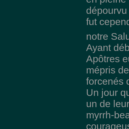
dépourvu 
fut cepend
notre Salu
Ayant déb
Apôtres eu
mépris des
forcenés 
Un jour qu
un de leur
myrrh-be
courageus