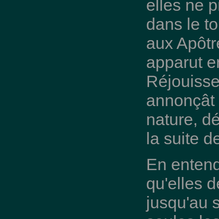
elles ne 
dans le t
aux Apôtr
apparut e
Réjouissez
annonçât 
nature, d
la suite d
En entenda
qu'elles d
jusqu'au s