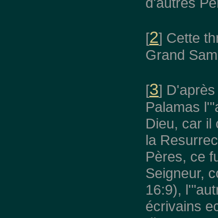
d'autres Pè
2
[
] Cette t
Grand Sam
3
[
] D'après
Palamas l'"
Dieu, car il
la Resurrec
Pères, ce f
Seigneur, c
16:9), l'"a
écrivains e