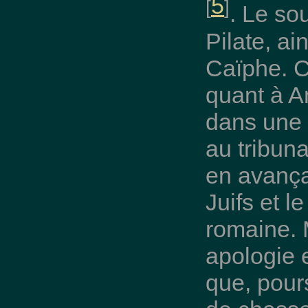
5
[
]
. Le so
Pilate, ai
Caïphe. C
quant à An
dans une p
au tribuna
en avança
Juifs et l
romaine. 
apologie e
que, pour