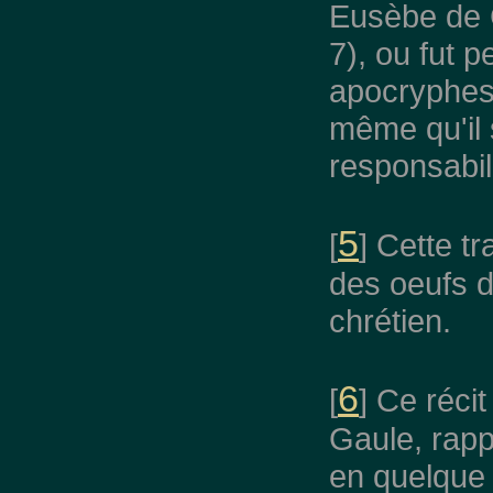
Eusèbe de Cé
7), ou fut p
apocryphes 
même qu'il s
responsabili
5
[
] Cette t
des oeufs 
chrétien.
6
[
] Ce réci
Gaule, rapp
en quelque 