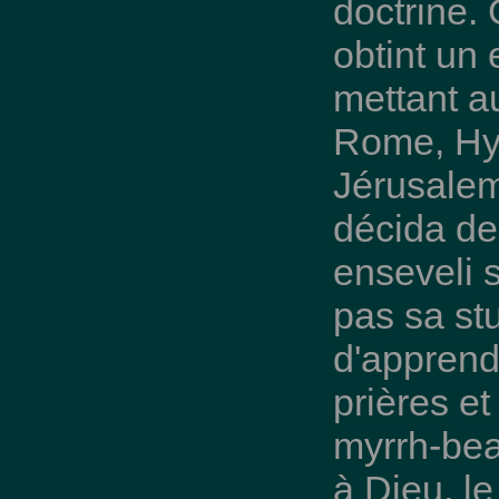
doctrine. 
obtint un
mettant a
Rome, Hyp
Jérusalem
décida de 
enseveli s
pas sa stu
d'apprend
prières e
myrrh-be
à Dieu, le