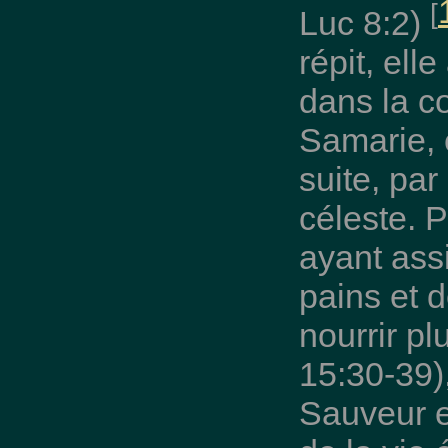
[
Luc 8:2)
répit, ell
dans la co
Samarie, e
suite, pa
céleste. P
ayant assi
pains et 
nourrir p
15:30-39),
Sauveur e