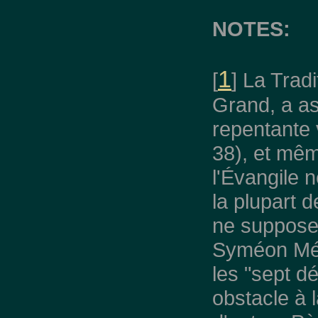
NOTES:
1
[
] La Trad
Grand, a as
repentante 
38), et mêm
l'Évangile n
la plupart 
ne suppose
Syméon Mét
les "sept d
obstacle à l