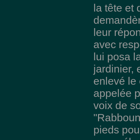
la tête et
demandère
leur répo
avec respe
lui posa 
jardinier,
enlevé le
appelée p
voix de so
"Rabbouni 
pieds pour