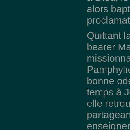
alors bapt
proclamat
Quittant 
bearer Ma
missionna
Pamphylie
bonne ode
temps à J
elle retro
partagean
enseignem