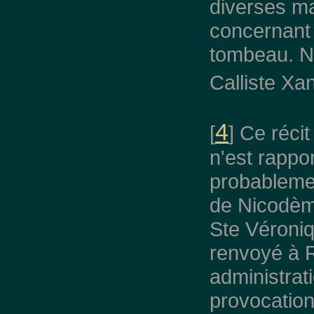
diverses ma
concernant 
tombeau. N
Calliste Xa
4
[
] Ce réci
n'est rappo
probablemen
de Nicodème
Ste Véroniq
renvoyé à 
administrat
provocation