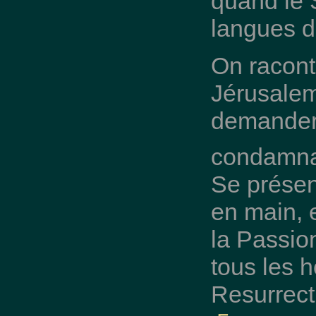
quand le 
langues d
On racont
Jérusalem
demander 
condamnat
Se présen
en main, e
la Passion
tous les 
Resurrecti