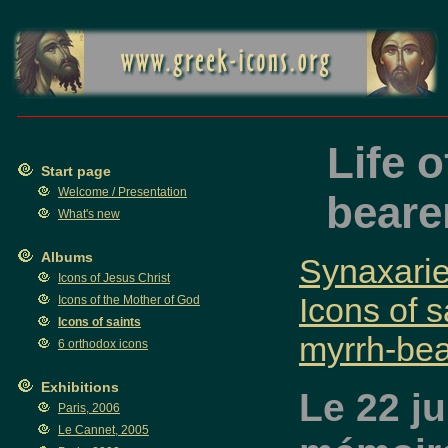
Life 
Start page
Welcome / Presentation
beare
What's new
Albums
Synaxaries
Icons of Jesus Christ
Icons of s
Icons of the Mother of God
Icons of saints
myrrh-be
6 orthodox icons
Exhibitions
Le 22 ju
Paris, 2006
Le Cannet, 2005