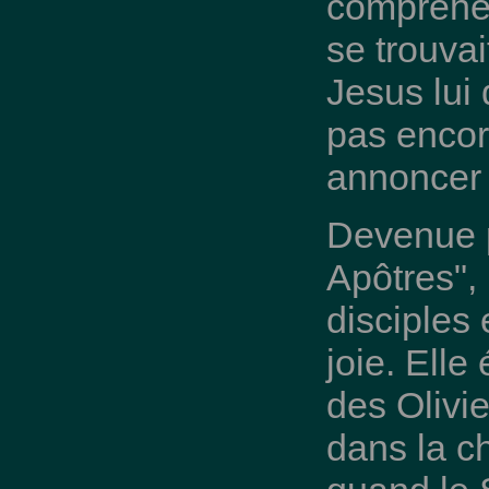
compréhen
se trouva
Jesus lui 
pas encore
annoncer à
Devenue p
Apôtres",
disciples 
joie. Ell
des Olivi
dans la c